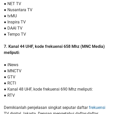
● NET TV
● Nusantara TV
● tvMU
● Inspira TV
● DAAI TV
● Tempo TV
7. Kanal 44 UHF, kode frekuensi 658 Mhz (MNC Media)
meliputi:
● iNews
● MNCTV
● GTV
● RCTI
● Kanal 48 UHF, kode frekuensi 690 Mhz meliputi:
● RTV
Demikianlah penjelasan singkat seputar daftar
frekuensi
TV digital Jakarta. Dengan mengetahui daftar-daftar