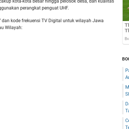
akup kota-kota besar hingga pelosok desa, dan kualitas
nggunakan perangkat penguat UHF.
 dan kode frekuensi TV Digital untuk wilayah Jawa
au Wilayah:
BO
P
A
M
S
D
T
C
T