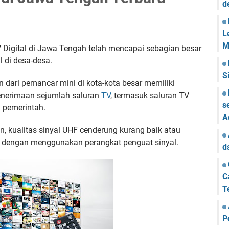
d
L
M
 Digital di Jawa Tengah telah mencapai sebagian besar
l di desa-desa.
S
n dari pemancar mini di kota-kota besar memiliki
enerimaan sejumlah saluran
TV
, termasuk saluran TV
s
 pemerintah.
A
n, kualitas sinyal UHF cenderung kurang baik atau
i dengan menggunakan perangkat penguat sinyal.
d
C
T
P