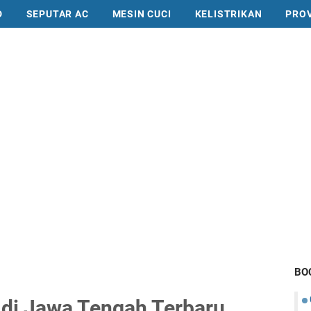
D
SEPUTAR AC
MESIN CUCI
KELISTRIKAN
PRO
BO
l di Jawa Tengah Terbaru