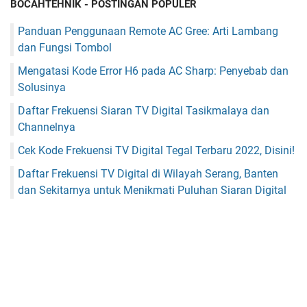
BOCAHTEHNIK - POSTINGAN POPULER
Panduan Penggunaan Remote AC Gree: Arti Lambang
dan Fungsi Tombol
Mengatasi Kode Error H6 pada AC Sharp: Penyebab dan
Solusinya
Daftar Frekuensi Siaran TV Digital Tasikmalaya dan
Channelnya
Cek Kode Frekuensi TV Digital Tegal Terbaru 2022, Disini!
Daftar Frekuensi TV Digital di Wilayah Serang, Banten
dan Sekitarnya untuk Menikmati Puluhan Siaran Digital