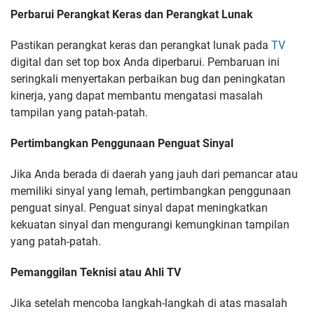
Perbarui Perangkat Keras dan Perangkat Lunak
Pastikan perangkat keras dan perangkat lunak pada
TV
digital dan set top box Anda diperbarui. Pembaruan ini
seringkali menyertakan perbaikan bug dan peningkatan
kinerja, yang dapat membantu mengatasi masalah
tampilan yang patah-patah.
Pertimbangkan Penggunaan Penguat Sinyal
Jika Anda berada di daerah yang jauh dari pemancar atau
memiliki sinyal yang lemah, pertimbangkan penggunaan
penguat sinyal. Penguat sinyal dapat meningkatkan
kekuatan sinyal dan mengurangi kemungkinan tampilan
yang patah-patah.
Pemanggilan Teknisi atau Ahli TV
Jika setelah mencoba langkah-langkah di atas masalah