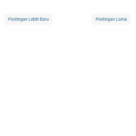
Postingan Lebih Baru
Postingan Lama