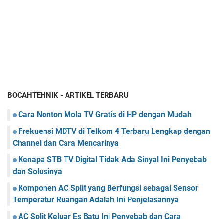
BOCAHTEHNIK - ARTIKEL TERBARU
Cara Nonton Mola TV Gratis di HP dengan Mudah
Frekuensi MDTV di Telkom 4 Terbaru Lengkap dengan
Channel dan Cara Mencarinya
Kenapa STB TV Digital Tidak Ada Sinyal Ini Penyebab
dan Solusinya
Komponen AC Split yang Berfungsi sebagai Sensor
Temperatur Ruangan Adalah Ini Penjelasannya
AC Split Keluar Es Batu Ini Penyebab dan Cara