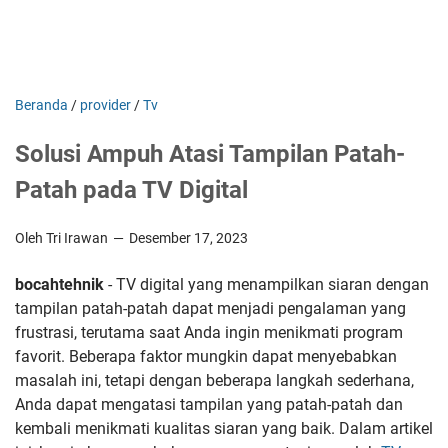
Beranda
/
provider
/
Tv
Solusi Ampuh Atasi Tampilan Patah-
Patah pada TV Digital
Oleh Tri Irawan
Desember 17, 2023
bocahtehnik
- TV digital yang menampilkan siaran dengan
tampilan patah-patah dapat menjadi pengalaman yang
frustrasi, terutama saat Anda ingin menikmati program
favorit. Beberapa faktor mungkin dapat menyebabkan
masalah ini, tetapi dengan beberapa langkah sederhana,
Anda dapat mengatasi tampilan yang patah-patah dan
kembali menikmati kualitas siaran yang baik. Dalam artikel