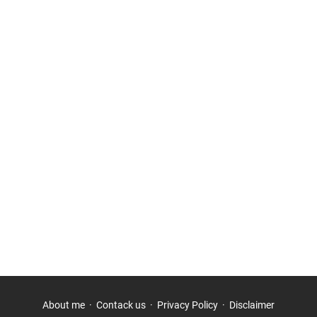
About me
Contack us
Privacy Policy
Disclaimer