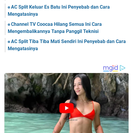
AC Split Keluar Es Batu Ini Penyebab dan Cara
Mengatasinya
Channel TV Coocaa Hilang Semua Ini Cara
Mengembalikannya Tanpa Panggil Teknisi
AC Split Tiba Tiba Mati Sendiri Ini Penyebab dan Cara
Mengatasinya