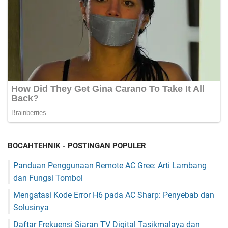
BOCAHTEHNIK - POSTINGAN POPULER
Panduan Penggunaan Remote AC Gree: Arti Lambang
dan Fungsi Tombol
Mengatasi Kode Error H6 pada AC Sharp: Penyebab dan
Solusinya
Daftar Frekuensi Siaran TV Digital Tasikmalaya dan