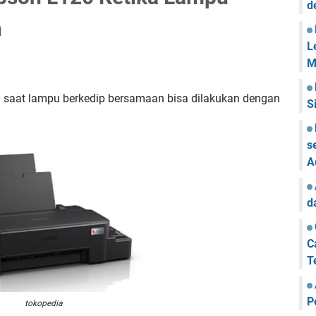
d
n
L
M
20 saat lampu berkedip bersamaan bisa dilakukan dengan
S
s
A
d
C
T
P
tokopedia