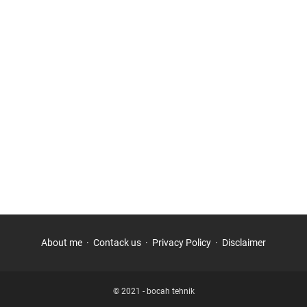
About me
Contack us
Privacy Policy
Disclaimer
© 2021 -
bocah tehnik