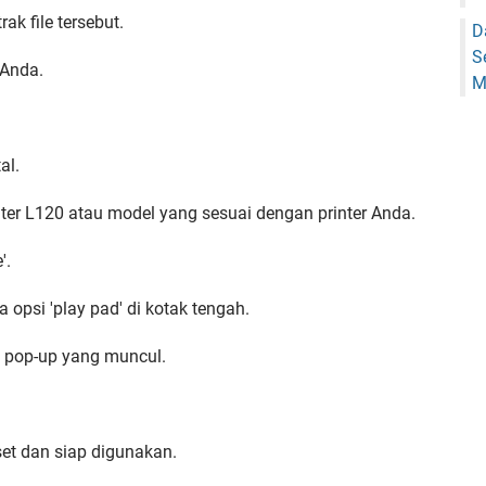
ak file tersebut.
D
S
 Anda.
M
al.
rinter L120 atau model yang sesuai dengan printer Anda.
'.
a opsi 'play pad' di kotak tengah.
an pop-up yang muncul.
set dan siap digunakan.