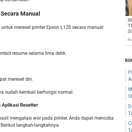
0 Secara Manual
 untuk mereset printer Epson L120 secara manual:
ombol resume selama lima detik.
BO
P
at mereset diri.
A
M
ya sudah kembali berfungsi normal.
S
 Aplikasi Resetter
D
T
asil mengatasi eror pada printer, Anda dapat mencoba
C
 Berikut langkah-langkahnya:
T