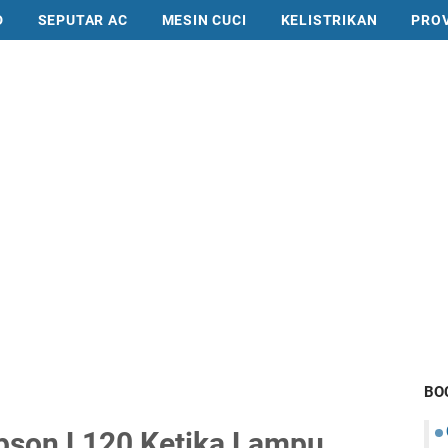
D
SEPUTAR AC
MESIN CUCI
KELISTRIKAN
PRO
BO
Epson L120 Ketika Lampu